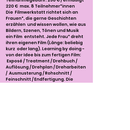
Teilnahmegebühr: 250 € / ermäßigt 
220 €  max. 8 Teilnehmer*innen
Die  Filmwerkstatt richtet sich an 
Frauen*, die gerne Geschichten 
erzählen  und wissen wollen, wie aus 
Bildern, Szenen, Tönen und Musik 
ein Film  entsteht. Jede Frau* dreht 
ihren eigenen Film (Länge: beliebig 
kurz  oder lang). Learning by doing - 
von der Idee bis zum fertigen Film: 
 Exposé / Treatment / Drehbuch / 
Auflösung / Drehplan / Dreharbeiten 
/  Ausmusterung / Rohschnitt / 
Feinschnitt / Endfertigung. Die 
 entstandenen Filme werden im 
Rahmen einer Premierenfeier 
aufgeführt. Die  Filme, die in der 
Filmwerkstatt entstehen, stellen wir 
nach  Fertigstellung in einer 
Premierenfeier vor. Geleitet wird die 
 Filmwerkstatt von Filmmacherin 
Antonia Lerch. Antonia Lerch lebt in 