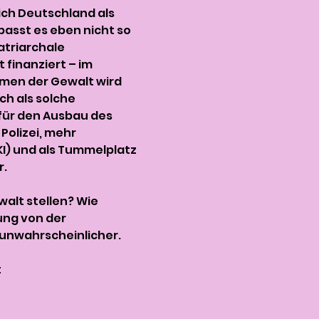
 sich Deutschland als 
asst es eben nicht so 
atriarchale 
 finanziert – im 
ormen der Gewalt wird 
ch als solche 
für den Ausbau des 
olizei, mehr 
) und als Tummelplatz 
r.
alt stellen? Wie 
ung von der 
 unwahrscheinlicher.
 