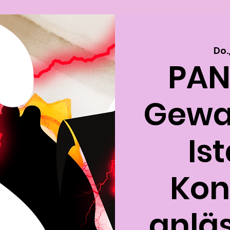
Do.
PAN
Gewal
Is
Kon
anläs