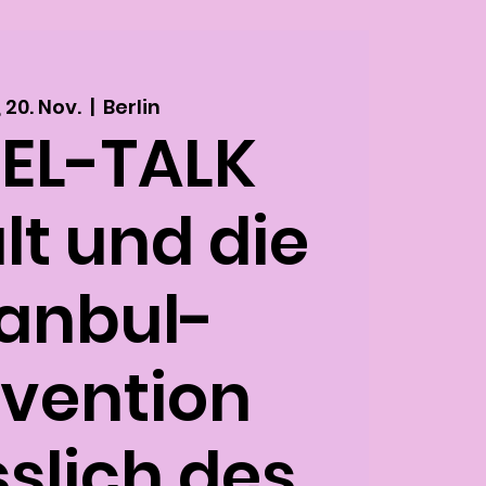
, 20. Nov.
  |  
Berlin
EL-TALK
t und die
tanbul-
vention
slich des