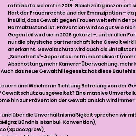
ratifizierte sie erst in 2018. Gleichzeitig inszeniert
Hort der Frauenrechte und der Emanzipation – da p
ins Bild, dass Gewalt gegen Frauen weiterhin der p
Normalzustand ist. Prävention wird so gut wie nicht
Gegenteil wird sie in 2026 gekürzt -, unter allen F
nur die physische partnerschaftliche Gewalt wirkli
anerkannt. Gewaltschutz wird auch als Einfallstor 
„Sicherheits“-Apparates instrumentalisiert (mehr P
Abschottung, mehr Kamera-Überwachung, mehr KI
. Auch das neue Gewalthilfegesetz hat diese Baufehle
euern und Weichen in Richtung Befreiung von der Gew
auf Gewaltschutz ausgeweitet? Eine massive Umverteil
e hin zur Prävention der Gewalt an sich wird immer
 und über die Unverhältnismäßigkeit sprechen wir mit
aMigra; Bündnis Istanbul-Konvention), 
oso (Space2groW), 