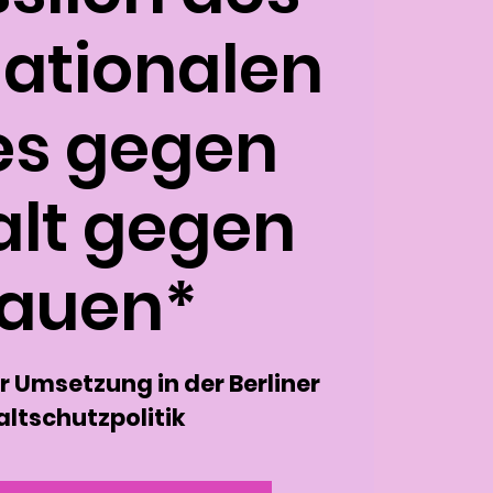
nationalen
es gegen
lt gegen
rauen*
er Umsetzung in der Berliner
ltschutzpolitik