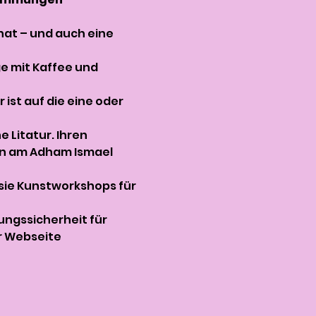
 hat – und auch eine 
e mit Kaffee und 
ist auf die eine oder 
 Litatur. Ihren 
rn am Adham Ismael 
 sie Kunstworkshops für 
ungssicherheit für 
r Webseite 