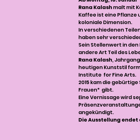
Rana Kalash
 malt mit K
Kaffee ist eine Pflanze 
koloniale Dimension.
In verschiedenen Teile
haben sehr verschiede
Sein Stellenwert in den 
andere Art Teil des Lebe
Rana Kalash
, Jahrgang
heutigen Kunststil for
Institute  for Fine Arts.
2015 kam die gebürtige 
Frauen*  gibt.
Eine Vernissage wird se
Präsenzveranstaltungen
angekündigt.
Die Ausstellung endet a