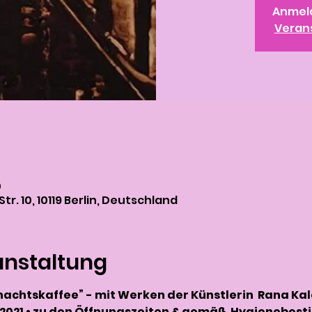
Anmel
Veran
0
tr. 10, 10119 Berlin, Deutschland
anstaltung
nachtskaffee” - mit Werken der Künstlerin  Rana Ka
  2021 • zu den Öffnungszeiten & gemäß  Hygienebe