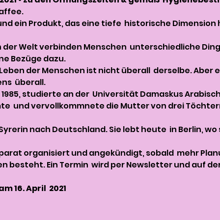
affee.
und ein Produkt, das eine tiefe  historische Dimension
n der Welt verbinden Menschen  unterschiedliche Ding
ne Bezüge dazu.
Leben der Menschen ist nicht überall  derselbe. Aber er 
ns  überall.
 1985, studierte an der  Universität Damaskus Arabische
mte  und vervollkommnete die Mutter von drei Töchte
Syrerin nach Deutschland. Sie lebt heute  in Berlin, wo
parat organisiert und angekündigt, sobald  mehr Plan
 besteht. Ein Termin  wird per Newsletter und auf de
m 16. April  2021