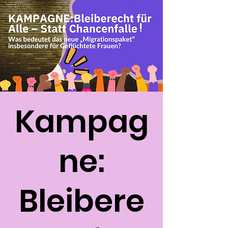
Kampag
ne:
Bleibere