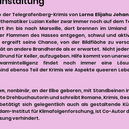
anstaltung
he der Telegrafenberg-Krimis von 
Lorna Elijahu Joha
thematiker Luzian Keller zwar immer noch auf dem Te
t ihn bis nach Marseille, dort brennen im Umland ni
er Flammen des Hasses entgegen, schwul und aktiv z
r ergreift seine Chance, von der Bildfläche zu vers
 an andere Brandherde als er erwartet.  Nicht jeder, d
 Grund für Keller, aufzugeben. Hilfe kommt von unerwart
armintelligenz findet noch immer eine Lösun
ind ebenso Teil der Krimis wie Aspekte queeren Leb
en
, nonbinär, an der Elbe geboren, mit Standbeinen in 
rnte Drehbuchautorin und schreibt Romane, Krimis, Ges
 betätigt sich gelegentlich auch als gestaltende Kün
m-Institut für Klimafolgenforschung, ist Co-Autor des
sung verhindert.