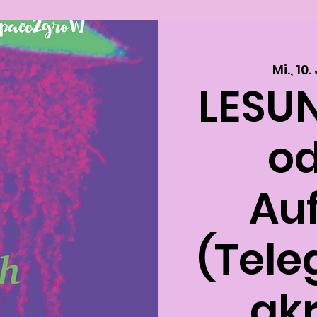
Mi., 10.
LESUN
od
Au
(Tele
gkr