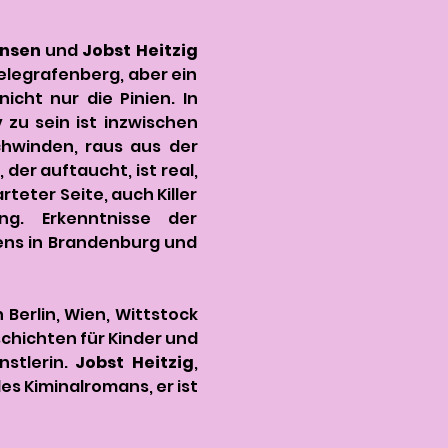
nnsen
 und 
Jobst Heitzig
legrafenberg, aber ein 
cht nur die Pinien. In 
u sein ist inzwischen 
chwinden, raus aus der 
er auftaucht, ist real, 
eter Seite, auch Killer 
g. Erkenntnisse der 
ens in Brandenburg und 
Berlin, Wien, Wittstock 
chichten für Kinder und 
stlerin. 
Jobst Heitzig
, 
 Kiminalromans, er ist 