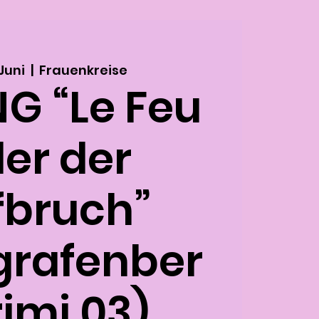
 Juni
  |  
Frauenkreise
G “Le Feu
er der
fbruch”
grafenber
imi 03)