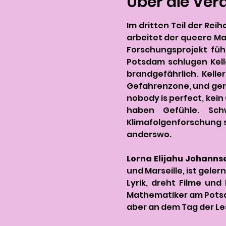
Über die Ver
Im dritten Teil der Rei
arbeitet der queere Ma
Forschungsprojekt führ
Potsdam schlugen Kell
brandgefährlich. Kelle
Gefahrenzone, und gerät
nobody is perfect, kein
haben Gefühle. Schw
Klimafolgenforschung s
anderswo.
Lorna Elijahu Johanns
und Marseille, ist gele
Lyrik, dreht Filme und
Mathematiker am Potsda
aber an dem Tag der Le