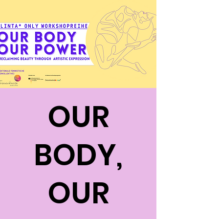
OUR
BODY,
OUR