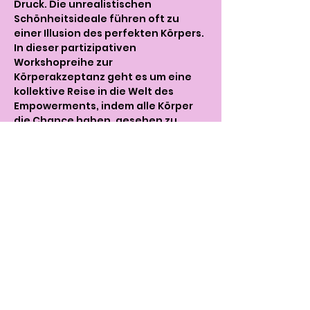
Druck. Die unrealistischen 
Schönheitsideale führen oft zu 
einer Illusion des perfekten Körpers.
In dieser partizipativen 
Workshopreihe zur 
Körperakzeptanz geht es um eine 
kollektive Reise in die Welt des 
Empowerments, indem alle Körper 
die Chance haben, gesehen zu 
werden, so wie sie sind. Durch 
diverse künstlerische Methoden 
(wie Fotografie, theatrale 
Körperarbeit, Bewegung, kreatives 
Schreiben, Bodypainting u.a.) und 
Prinzipien des intersektionalen 
Feminismus setzt sich die Gruppe 
mit Schönheitsidealen aus und 
erforscht sie aus unterschiedlichen 
Perspektiven. Die Teilnehmenden 
reflektieren dadurch den eigenen 
Körperbild und finden ihre 
persönliche Ausdrucksform.