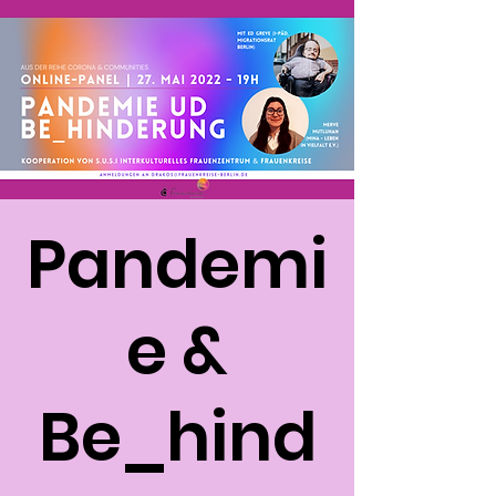
Pandemi
e &
Be_hind