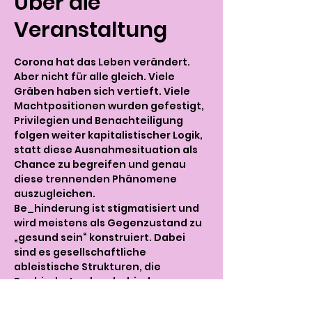
Über die
Veranstaltung
Corona hat das Leben verändert. 
Aber nicht für alle gleich. Viele 
Gräben haben sich vertieft. Viele 
Machtpositionen wurden gefestigt, 
Privilegien und Benachteiligung 
folgen weiter kapitalistischer Logik, 
statt diese Ausnahmesituation als 
Chance zu begreifen und genau 
diese trennenden Phänomene 
auszugleichen.
Be_hinderung ist stigmatisiert und 
wird meistens als Gegenzustand zu 
„gesund sein“ konstruiert. Dabei 
sind es gesellschaftliche 
ableistische Strukturen, die 
Be_hinderte eben behindern an 
gleichberechtigtem und 
gleichgestelltem Zugang zu allen 