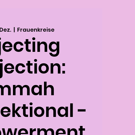
 Dez.
  |  
Frauenkreise
jecting
jection:
mmah
ektional -
werment