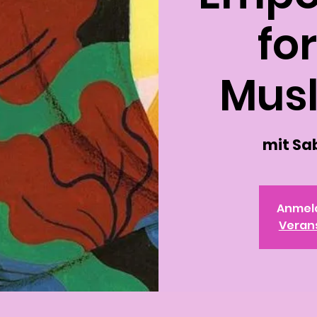
fo
Musl
mit S
Anmel
Veran