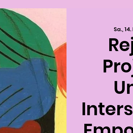
Sa., 14.
Re
Pro
U
Inters
Empo