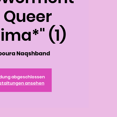
r Queer
ima*" (1)
aboura Naqshband
dung abgeschlossen
staltungen ansehen