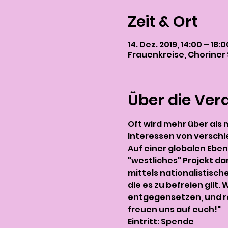
Zeit & Ort
14. Dez. 2019, 14:00 – 18:0
Frauenkreise, Choriner S
Über die Ver
Oft wird mehr über als m
Interessen von verschi
Auf einer globalen Eben
"westliches" Projekt da
mittels nationalistisch
die es zu befreien gilt
entgegensetzen, und re
freuen uns auf euch!"
Eintritt: Spende