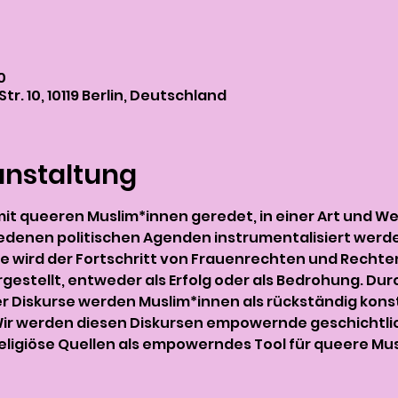
0
tr. 10, 10119 Berlin, Deutschland
anstaltung
it queeren Muslim*innen geredet, in einer Art und Weise
edenen politischen Agenden instrumentalisiert werde
e wird der Fortschritt von Frauenrechten und Rechten 
rgestellt, entweder als Erfolg oder als Bedrohung. Du
er Diskurse werden Muslim*innen als rückständig konstr
. Wir werden diesen Diskursen empowernde geschichtlic
ligiöse Quellen als empowerndes Tool für queere Musl