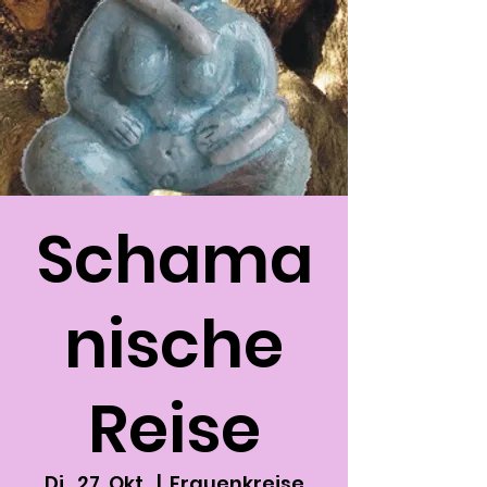
Schama
nische
Reise
Di., 27. Okt.
  |  
Frauenkreise