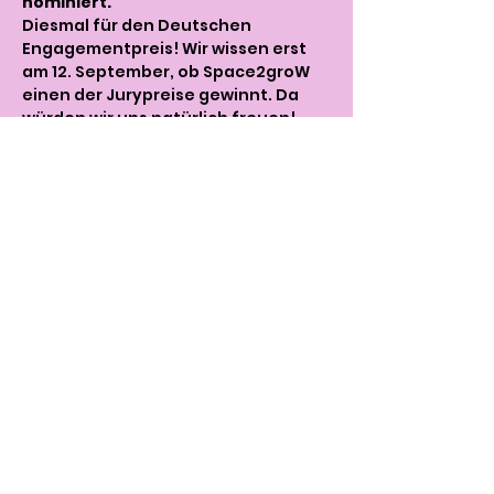
nominiert.
Diesmal für den Deutschen 
Engagementpreis! Wir wissen erst 
am 12. September, ob Space2groW 
einen der Jurypreise gewinnt. Da 
würden wir uns natürlich freuen! 
Und falls nicht: Dann gibt es noch 
den Publikumspreis! Darüber wird 
per online-voting entschieden. Und 
dafür brauchen wir dann wieder mal 
Euch, unsere Community - die, die 
schon dabei sind und die, die uns 
noch kennenlernen möchten. 
Es wird also spannend! Entweder wir 
feiern mit Euch den Jurypreis – oder 
es geht erst dann richtig los, 
zusammen mit Euch! So oder so – wir 
möchten mit Euch feiern, Euch neue 
Space2groW-Kolleg*innen 
vorstellen, essen, tanzen & 
austauschen.
Eintritt: Spende