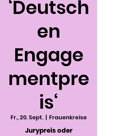
‘Deutsch
en
Engage
mentpre
is‘
Fr., 20. Sept.
  |  
Frauenkreise
Jurypreis oder