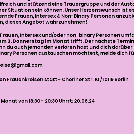
ilfreich und stützend eine Trauergruppe und der Aust
her Situation sein können. Unser Herzenswunsch ist es
ernde Frauen, Intersex & Non-Binary Personen anzubi
en, dieses Angebot wahrzunehmen!
10 Frauen, Intersex und/oder non-binary Personen umfa
em 3. Donnerstag im Monat
trifft. Der nächste Termin
n du auch jemanden verloren hast und dich darüber
nary Personen austauschen möchtest, melde dich für
reise@gmail.com
n Frauenkreisen statt - Choriner Str. 10 / 10119 Berlin
Monat von 18:30 - 20:30 Uhrrt: 20.06.24