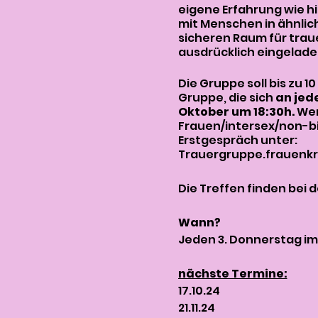
eigene Erfahrung wie h
mit Menschen in ähnlic
sicheren Raum für trau
ausdrücklich eingelad
Die Gruppe soll bis zu 
Gruppe, die sich
an jed
Oktober um 18:30h.
Wen
Frauen/intersex/non-bi
Erstgespräch unter:
Trauergruppe.frauenk
Die Treffen finden bei de
Wann?
Jeden 3. Donnerstag im 
nächste Termine:
17.10.24
21.11.24