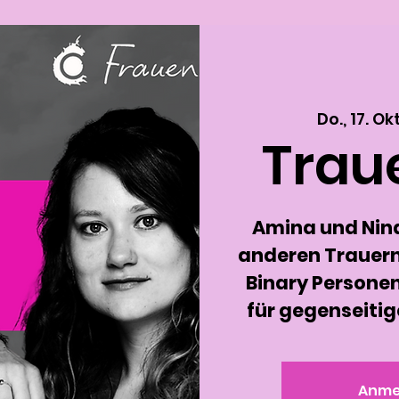
Do., 17. Okt
Trau
Amina und Nin
anderen Trauern
Binary Persone
für gegenseiti
Anme