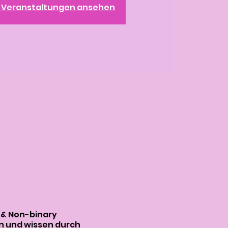
e Veranstaltungen ansehen
x & Non-binary
en und wissen durch